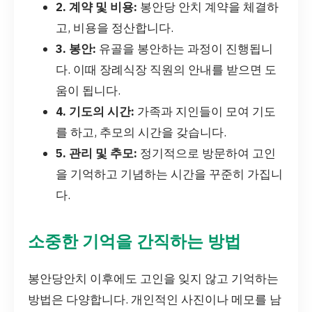
2. 계약 및 비용:
봉안당 안치 계약을 체결하
고, 비용을 정산합니다.
3. 봉안:
유골을 봉안하는 과정이 진행됩니
다. 이때 장례식장 직원의 안내를 받으면 도
움이 됩니다.
4. 기도의 시간:
가족과 지인들이 모여 기도
를 하고, 추모의 시간을 갖습니다.
5. 관리 및 추모:
정기적으로 방문하여 고인
을 기억하고 기념하는 시간을 꾸준히 가집니
다.
소중한 기억을 간직하는 방법
봉안당안치 이후에도 고인을 잊지 않고 기억하는
방법은 다양합니다. 개인적인 사진이나 메모를 남