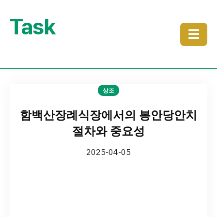
Task
☰
상조
함백산장례식장에서의 봉안당안치
절차와 중요성
2025-04-05