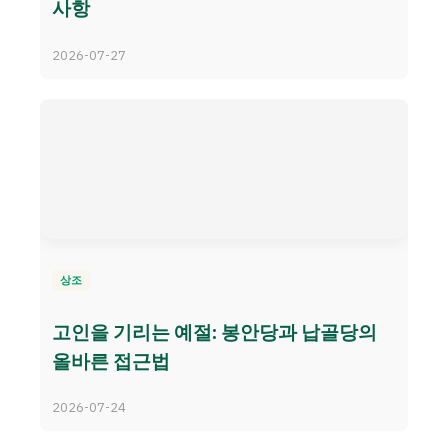
사항
2026-07-27
상조
고인을 기리는 예절: 봉안당과 납골당의
올바른 접근법
2026-07-24