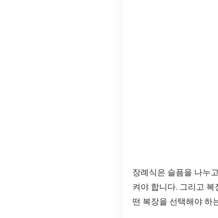
장례식은 슬픔을 나누고
켜야 합니다. 그리고 복
떤 복장을 선택해야 하