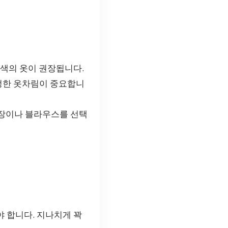
회색의 옷이 권장됩니다.
정한 옷차림이 중요합니
정장이나 블라우스를 선택
 합니다. 지나치게 꽉