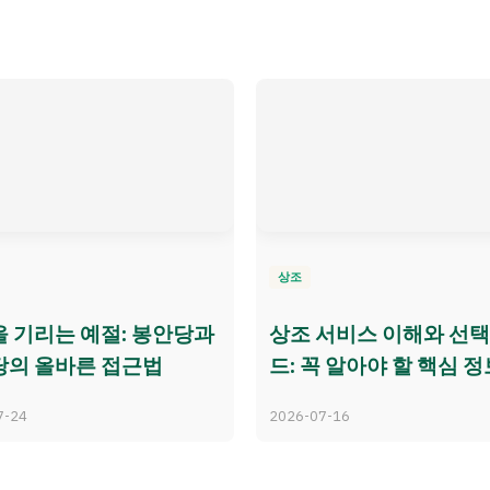
상조
 기리는 예절: 봉안당과
상조 서비스 이해와 선택
당의 올바른 접근법
드: 꼭 알아야 할 핵심 정
7-24
2026-07-16