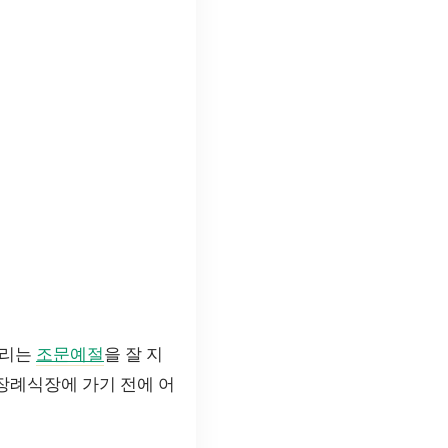
우리는
조문예절
을 잘 지
 장례식장에 가기 전에 어