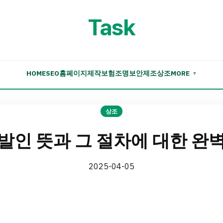
Task
HOME
SEO
홈페이지제작
보험
조명
보안
제조
상조
MORE
▼
상조
발인 뜻과 그 절차에 대한 완
2025-04-05