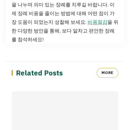
을 나누며 의미 있는 장례를 치루길 바랍니다. 이
제 장례 비용을 줄이는 방법에 대해 어떤 점이 가
장 도움이 되었는지 성찰해 보세요.
비용절감
을 위
한 다양한 방안을 통해, 보다 알차고 편안한 장례
를 참석하세요!
Related Posts
MORE