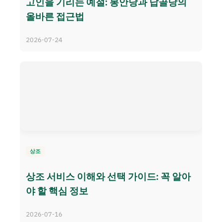
고인을 기리는 예절: 봉안당과 납골당의
올바른 접근법
2026-07-24
상조
상조 서비스 이해와 선택 가이드: 꼭 알아
야 할 핵심 정보
2026-07-16