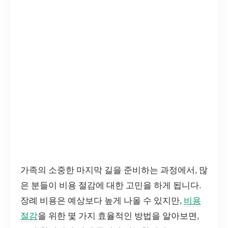
가족의 소중한 마지막 길을 준비하는 과정에서, 많
은 분들이 비용 절감에 대한 고민을 하게 됩니다.
장례 비용은 예상보다 높게 나올 수 있지만,
비용
절감
을 위한 몇 가지 효율적인 방법을 알아보면,