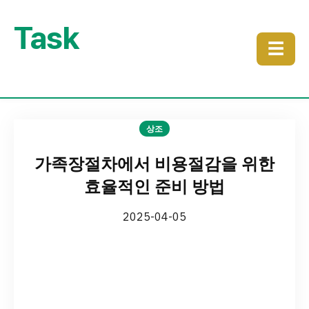
Task
☰
상조
가족장절차에서 비용절감을 위한
효율적인 준비 방법
2025-04-05