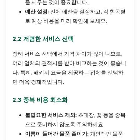
을 세우는 것이 중요합니다.
예산 설정:
전체 예산을 설정하고, 각 항목별
로 예상 비용을 미리 확인해 보세요.
2.2 저렴한 서비스 선택
장례 서비스 선택에서 가격 차이가 많이 나므로,
여러 업체의 견적서를 받아 비교하는 것이 좋습니
다. 특히, 패키지 요금을 제공하는 업체를 선택하
면 더욱 경제적입니다.
2.3 중복 비용 최소화
불필요한 서비스 제외:
초대장, 꽃 등을 중복
으로 준비하지 않도록 주의하세요.
이름이 들어간 물품 줄이기:
개인적인 물품