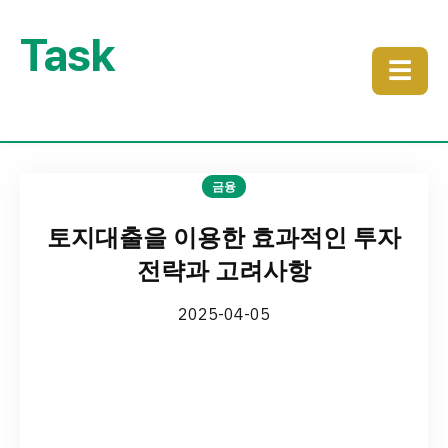
Task
☰
금융
토지대출을 이용한 효과적인 투자
전략과 고려사항
2025-04-05