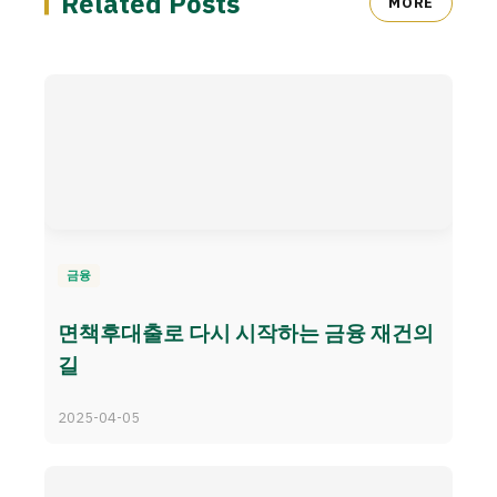
Related Posts
MORE
금융
면책후대출로 다시 시작하는 금융 재건의
길
2025-04-05