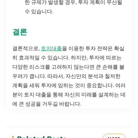
한 규제가 발생할 경우, 투자 계획이 무산될
수 있습니다.
결론
결론적으로,
토지대출
을 이용한 투자 전략은 확실
히 효과적일 수 있습니다. 하지만, 투자에 따르는
다양한 리스크를 고려하지 않는다면 큰 손해를 볼
우려가 큽니다. 따라서, 자신만의 분석과 철저한
계획을 세워 투자에 임하는 것이 중요합니다. 여러
분이 토지 대출을 통해 자신의 미래를 설계하는 데
에 큰 성공을 거두길 바랍니다.